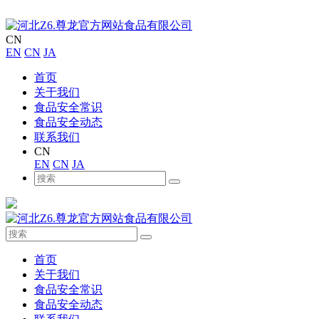
CN
EN
CN
JA
首页
关于我们
食品安全常识
食品安全动态
联系我们
CN
EN
CN
JA
首页
关于我们
食品安全常识
食品安全动态