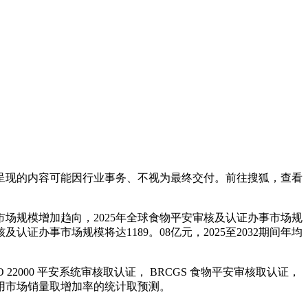
现的内容可能因行业事务、不视为最终交付。前往搜狐，查看
规模增加趋向，2025年全球食物平安审核及认证办事市场规
认证办事市场规模将达1189。08亿元，2025至2032期间年均
2000 平安系统审核取认证， BRCGS 食物平安审核取认证，
使用市场销量取增加率的统计取预测。