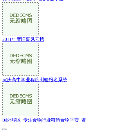
2011年度旧事风云榜
沉庆高中学业程度测验报名系统
国外埠区_专注食物行业鞭策食物平安_资