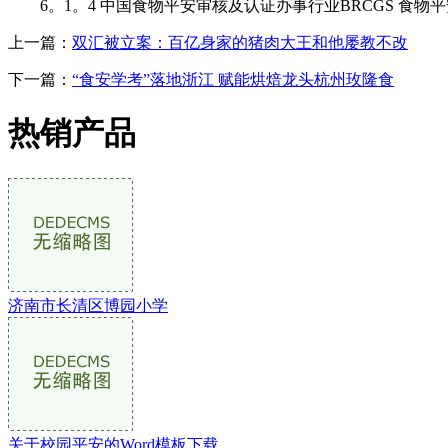
6。1。4 中国食物平安审核及认证办事行业BRCGS 食物
上一篇：
双汇被立案：百亿身家的猪肉大王和他屡教不改
下一篇：
“食安学考”落地浙江 赋能烘焙龙头杭州玫隆食
热销产品
济南市长清区博园小学
关于校园平安的Word模板下载