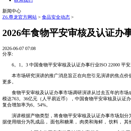
联系我们
新闻中心
Z6.尊龙官方网站
>
食品安全动态
>
2026年食物平安审核及认证办
2026-06-07 07:08
分享:
6。1。3 中国食物平安审核及认证办事行业ISO 22000
本市场研究演讲的推广消息旨正在向您引见演讲的焦点价值
更多。
食物平安审核及认证办事市场调研演讲从过去五年的市场成长
模达763。36亿元（人平易近币），中国食物平安审核及认证办事市
复合增加率为6。54%。
演讲根据产物类型，将食物平安审核及认证办事市场划分为HACCP
据使用细分为乳成品， 面包和糖果， 肉类和海鲜， 饮料，