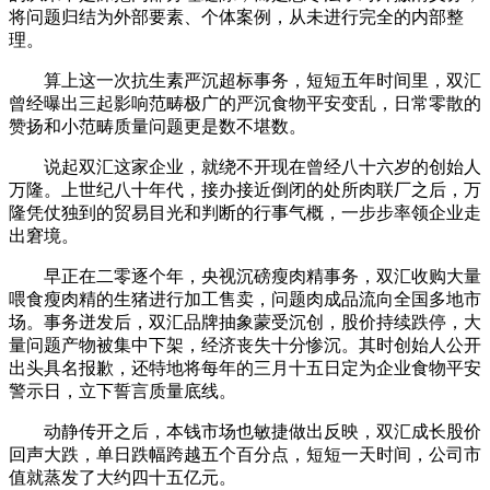
将问题归结为外部要素、个体案例，从未进行完全的内部整
理。
算上这一次抗生素严沉超标事务，短短五年时间里，双汇
曾经曝出三起影响范畴极广的严沉食物平安变乱，日常零散的
赞扬和小范畴质量问题更是数不堪数。
说起双汇这家企业，就绕不开现在曾经八十六岁的创始人
万隆。上世纪八十年代，接办接近倒闭的处所肉联厂之后，万
隆凭仗独到的贸易目光和判断的行事气概，一步步率领企业走
出窘境。
早正在二零逐个年，央视沉磅瘦肉精事务，双汇收购大量
喂食瘦肉精的生猪进行加工售卖，问题肉成品流向全国多地市
场。事务迸发后，双汇品牌抽象蒙受沉创，股价持续跌停，大
量问题产物被集中下架，经济丧失十分惨沉。其时创始人公开
出头具名报歉，还特地将每年的三月十五日定为企业食物平安
警示日，立下誓言质量底线。
动静传开之后，本钱市场也敏捷做出反映，双汇成长股价
回声大跌，单日跌幅跨越五个百分点，短短一天时间，公司市
值就蒸发了大约四十五亿元。