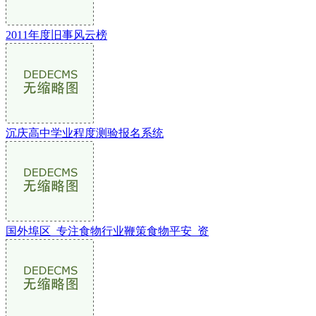
2011年度旧事风云榜
沉庆高中学业程度测验报名系统
国外埠区_专注食物行业鞭策食物平安_资