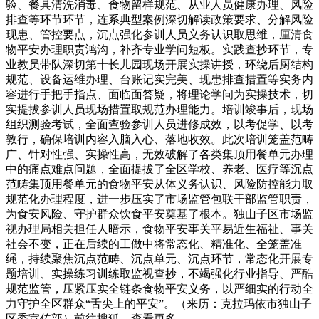
验、餐具清洗消毒、食物留样规范、从业人员健康办理、风险
排查等环节环节，连系典型案例深切解读政策要求、分解风险
现患、管控要点，沉点强化参训人员义务认识取思维，厘清食
物平安办理职责鸿沟，补齐专业学问短板。实践查抄环节，专
业教员带队深切第十长儿园现场开展实操讲授，环绕后厨结构
规范、设备运维办理、台账记实完美、现患排查措置等实务内
容进行手把手指点、面临面答疑，将理论学问为实操技术，切
实提拔参训人员现场措置取规范办理能力。培训竣事后，现场
组织测验考试，全面查验参训人员进修成效，以考促学、以考
敦行，确保培训内容入脑入心、落地收效。此次培训笼盖范畴
广、针对性强、实操性高，无效破解了各类集顶用餐单元办理
中的痛点难点问题，全面提拔了全区学校、养老、医疗等沉点
范畴集顶用餐单元的食物平安从体义务认识、风险防控能力取
规范化办理程度，进一步压实了市场监管包联干部监管职责，
为食安风险、守护群众饮食平安奠基了根本。独山子区市场监
视办理局相关担任人暗示，食物平安事关平易近生福祉、事关
社会不变，正在后续的工做中将常态化、精准化、全笼盖准
绳，持续聚焦沉点范畴、沉点单元、沉点环节，常态化开展专
题培训、实操练习训练取监视查抄，不竭强化行业指导、严酷
规范监管，压紧压实全链条食物平安义务，以严细实的行动全
力守护全区群众“舌尖上的平安”。（来历：克拉玛依市独山子
区委宣传部）前往搜狐，查看更多。