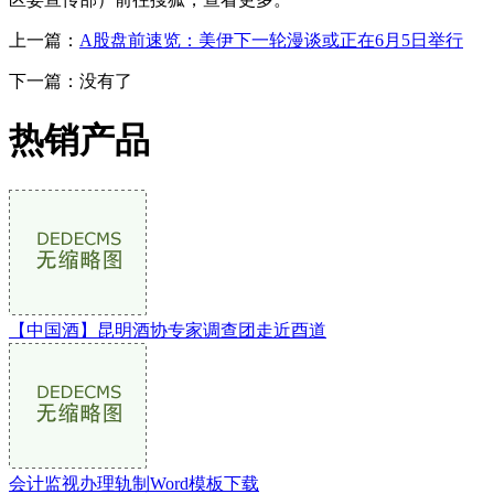
上一篇：
A股盘前速览：美伊下一轮漫谈或正在6月5日举行
下一篇：没有了
热销产品
【中国酒】昆明酒协专家调查团走近酉道
会计监视办理轨制Word模板下载