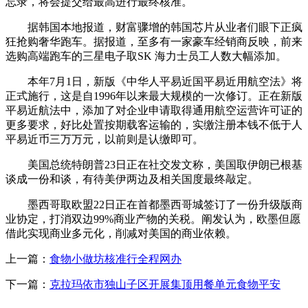
忘录，将会提交给最高进行最终核准。
据韩国本地报道，财富骤增的韩国芯片从业者们眼下正疯
狂抢购奢华跑车。据报道，至多有一家豪车经销商反映，前来
选购高端跑车的三星电子取SK 海力士员工人数大幅添加。
本年7月1日，新版《中华人平易近国平易近用航空法》将
正式施行，这是自1996年以来最大规模的一次修订。正在新版
平易近航法中，添加了对企业申请取得通用航空运营许可证的
更多要求，好比处置按期载客运输的，实缴注册本钱不低于人
平易近币三万万元，以前则是认缴即可。
美国总统特朗普23日正在社交发文称，美国取伊朗已根基
谈成一份和谈，有待美伊两边及相关国度最终敲定。
墨西哥取欧盟22日正在首都墨西哥城签订了一份升级版商
业协定，打消双边99%商业产物的关税。阐发认为，欧墨但愿
借此实现商业多元化，削减对美国的商业依赖。
上一篇：
食物小做坊核准行全程网办
下一篇：
克拉玛依市独山子区开展集顶用餐单元食物平安