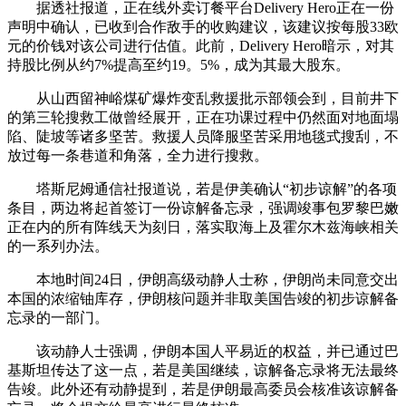
据透社报道，正在线外卖订餐平台Delivery Hero正在一份
声明中确认，已收到合作敌手的收购建议，该建议按每股33欧
元的价钱对该公司进行估值。此前，Delivery Hero暗示，对其
持股比例从约7%提高至约19。5%，成为其最大股东。
从山西留神峪煤矿爆炸变乱救援批示部领会到，目前井下
的第三轮搜救工做曾经展开，正在功课过程中仍然面对地面塌
陷、陡坡等诸多坚苦。救援人员降服坚苦采用地毯式搜刮，不
放过每一条巷道和角落，全力进行搜救。
塔斯尼姆通信社报道说，若是伊美确认“初步谅解”的各项
条目，两边将起首签订一份谅解备忘录，强调竣事包罗黎巴嫩
正在内的所有阵线天为刻日，落实取海上及霍尔木兹海峡相关
的一系列办法。
本地时间24日，伊朗高级动静人士称，伊朗尚未同意交出
本国的浓缩铀库存，伊朗核问题并非取美国告竣的初步谅解备
忘录的一部门。
该动静人士强调，伊朗本国人平易近的权益，并已通过巴
基斯坦传达了这一点，若是美国继续，谅解备忘录将无法最终
告竣。此外还有动静提到，若是伊朗最高委员会核准该谅解备