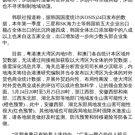
也不寻求制制地域动荡。
韩联社报道称，据韩国国度统计(KOSIS)24日发布的数
据，本年第一季度，三星和SK海力士等韩国前五大企业出口
额占全体出口的比沉跨越四成，韩国全体出口添加额中的八成
以上也来自这五家企业，出口增加进一步向少数头部企业集
中。
目前，粤港澳大湾区内地9市、和澳门各自统计本区域外
贸数据，无法通过间接相加获取以大湾区为全体的外贸数据，
亟需深化消息共享。海关总署分析营业司司长林少滨暗示，内
地海关将结合港澳研究编制并当令发布以大湾区为全体的对外
货色商业统计数据，开展外贸趋向性、布局性阐发，使大湾区
对外货色商业成长的评估可以或许愈加科学，让的领会愈加全
面。5月24日20时至5月25日20时，浙江西部、安徽西部和南
部、江西东北部、湖北东部等地部门地域发生山害可能性大
(橙色预警)，此中，安徽西部、湖北东部局地发生山害可能性
很大(红色预警)。其他地域也可能因局地短历时强降水激发山
害，请各地留意做好及时监测、防汛预警和转移避险等防备工
做。
“近期单量已有较着上涨趋向。”广东一网点担任人暗示，