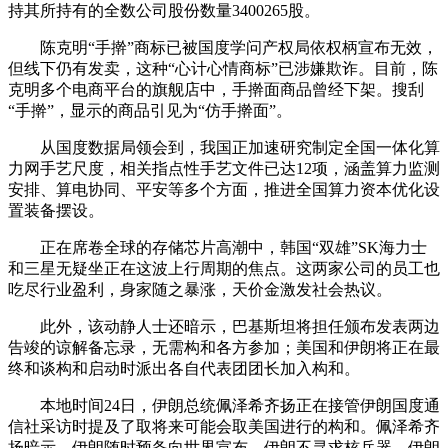
持其所持有的全数公司股份数量3400265股。
陈克明“手擀”商标已被国度学问产权局依权柄宣布无效，
但线下仍有发卖，这种“心计心情商标”已涉嫌欺诈。目前，陈
克明多个电商平台的旗舰店中，手擀面商品曾经下架。搜刮
“手擀”，显示的商品引见为“仿手擀面”。
从国度数据局领会到，我国正加速研究制定全国一体化算
力网手艺尺度，相关指点性手艺文件已达12项，涵盖算力监测
安排、算电协同、平安等多个方面，推进全国算力资本优化设
置装备摆设。
正在席卷全球的存储芯片高潮中，韩国“双雄”SK海力士
和三星无疑坐正在这波上行周期的焦点。这两家公司的员工也
吃尽行业盈利，身家随之暴涨，天价金激发社会热议。
此外，该动静人士还暗示，巴基斯坦将担任颁布发表两边
告竣的谅解备忘录，无需构和各方参加；美国和伊朗将正在最
终和谈构和启动时派出各自代表团团长加入构和。
本地时间24日，伊朗总统佩泽希齐扬正在接管伊朗国度通
信社采访时提及了取将来可能会取美国进行的构和。佩泽希齐
扬暗示，伊朗随时预备向世界宣布，伊朗不寻求核兵器，伊朗