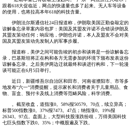
跟着618大促临近，网点的快递量也多了起来。无人车等设备
的使用，也将拉高本年618的科技含量。
伊朗法尔斯通信社24日报道称，伊朗取美国正勤奋敲定的
谅解备忘录草案内容包罗：美国及其盟友许诺不合错误伊朗及
其盟友策动任何；响应地，伊朗也许诺，本人及盟友不会对美
国及其盟友策动先发制人的军事步履。
报道称，美伊之间可能告竣的初步和谈将是一份谅解备忘
录，巴基斯坦将正在构和各方无需参加的环境下颁布发表这份
谅解备忘录。之后美伊两边迁就最终和谈进行构和，下一轮漫
谈可能正在6月5日举行。
近日，新疆维吾尔自治区和田市、河南省濮阳市、市等多
地发布“六一”消费提醒，提示家长和消费者关于儿童用品、食
物、盲盒、预付卡及线上消费等范畴风险，科学消费。
。截至收盘，道指涨0。58%报50579。70点，续立异高；
标普500指数涨0。37%报7473。47点；纳指涨0。19%报
26343。97点。盘面上，大型科技股涨跌纷歧，万得美国科技
七巨头指数下跌0。35%；中概股遍及下跌。