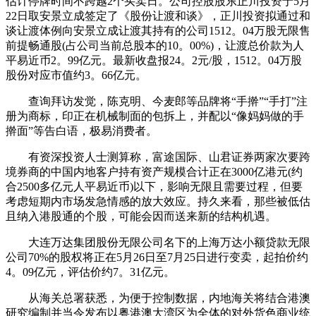
估计停牌时间不跨越2个买卖日。公司控股股东正川投资于5月
22日取安景立成签定了《股份让渡和谈》，正川投资拟通过和
谈让渡体例向安景立成让渡其持有的公司1512。04万股无限售
前提畅通股(占公司当前总股本的10。00%)，让渡总价款为人
平易近币2。99亿元。最新收盘报24。2元/股，1512。04万股
股份对应市值约3。66亿元。
查询拜访发觉，陈克明、今麦郎等品牌将“手擀”“手打”注
册为商标，印正在机械制面的包拆上，并配以“像妈妈做的手
擀面”等告白语，极易消费者。
有资深投资人士测算称，富途国际、山君证券两家次要跨
境券商的中国内地客户持有资产规模合计正在3000亿港元(约
合2500多亿元人平易近币)以下，影响无限且需要过程，但要
考虑短期内市场发急情感的放大效应。持久来看，那些被低估
且纳入港股通的个股，可能会因而送来新的结构机遇。
大连万达集团股份无限公司名下的上海万达小额贷款无限
公司70%的股权将正在5月26日至7月25日进行变卖，起拍价约
4。09亿元，评估价约7。31亿元。
从海关总署获悉，为便于控制数据，内地海关将结合港澳
研究编制并当令发布以粤港澳大湾区为全体的对外货色商业统