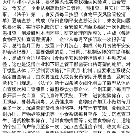
大中型和小型从体，要求连系现实查找确认风险点，由食安
员、食安监、企业从别离做好“日管控、周排查、月安排”三件
事。《法子》第十，食安员每日按照《食物平安风险管控清
单》逐项查抄，构成《每日食物平安查抄记实》，未发觉问题
也要记实，实行零风险演讲；食安监每周至多组织一次风险现
患排查，阐发研判本周环境，研究处理问题整改，构成《每周
食物平安排查管理演讲》；企业从每月至多听取一次报告请
示，总结当月工做，放置下个月沉点，构成《每月食物平安安
排会议纪要》。需要强调的是，“日周月”机制运转的前提和根
本，是成立合适现实的《食物平安风险管控清单》并动态调
整，这也是泛博企业和下层监管干部需要出格寄望的处所。对
于微型从体，不强制要求施行“日周月”机制，但要求连系现实
确定自查项目，由次要担任人或食安员按期开展自查，及时发
觉和消弭现患。《法子》第十四条初次细化明白了微型从体的
自查频次和自查项目：微型餐饮办事企业、个别工商户每周至
多开展一次自查，沉点查许可类别、卫生、进货检验储存、加
工操做、餐器具消毒、人员健康等；食物出产加工小做坊每月
至多一次，沉点查进货检验和储存、环节环节节制、食物添加
剂办理、产物标签标识等；小食杂店每月至多一次，沉点查卫
生、进货检验和储存、过时食物措置等；处置食物储存、运输
的个别工商户每月至多一次，沉点查温湿度节制、收支库记实
或运输东西洁净等。自查环境能够用文字、表格、图像、视频