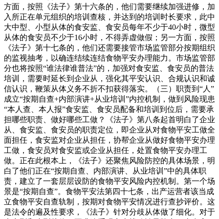
方面，按照《法子》第十六条的，他们需要继续加强进修，加
入所正在单元组织的培训查核，并达到的培训时长要求，此中
大中型、小型从体的食安监、食安员每年不少于40小时，微型
从体的食安员不少于16小时，不得弄虚做假；另一方面，按照
《法子》第十七条的，他们还需要接管市场监管部分按期组织
的监视抽考，以确连结续连结食物平安办理能力。市场监管部
分也将按照“谁法律谁普法”的，加强对食安监、食安员的普法
培训，需要时延长到企业从，强化其平安认识、合规认识和诚
信认识，鞭策从体义务不折不扣获得落实。（三）职责到“人”
成立“按期自查+内部演讲+从业培训”内控机制，做到风险现患
“本人查、本人报”食安监、食安员配备和培训到位后，需要承
担哪些职责、做好哪些工做？《法子》第八条起首明白了企业
从、食安监、食安员的职责定位，即企业从对食物平安工做全
面担任，食安监对企业从担任，协帮企业从做好食物平安办理
工做，食安员对食安监或企业从担任，处置食物平安办理工
做。正在此根本上，《法子》还聚焦风险防控的具体场景，明
白了他们正在“按期自查、内部演讲、从业培训”中的具体职
责，建立了一套层层设防的食物平安风险内控机制。第一个场
景是“按期自查”。食物平安法第四十七条，出产运营者该当成
立食物平安自查轨制，按期对食物平安情况进行查抄评价。这
是法令的遍及性要求，《法子》针对分歧从体做了细化。对于