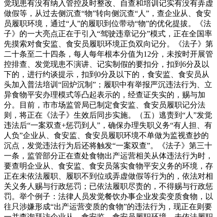
觉现患有没有纳入管控及时整改、自查和培训记实有没有弄虚
做假等，从过去侧沉查“物”转向侧沉查“人”，查企业从、食安
员履职环境，通过“人”的履职到位带动“物”的优化提拔。《法
子》的一大亮点正在于引入“驾驶违章记分”模式，正在全国率
先摸索对食安监、食安员履职环境正负双向记分。《法子》第
二十条至二十四条，每人每年根本分值为12分，未按时开展管
控排查、发觉现患不演讲、记实制假的要扣分，扣到6分及以
下的，进行约谈提示，扣到0分及以下的，食安监、食安员从
头加入普法培训“回炉沉制”；履职中有举报严沉违法行为、立
异食物平安办理模式等凸起表示的，经查证失实的，赐与加
分。目前，市市场监管局已制定食安监、食安员履职记分法
则，将正在《法子》生效后同步实施。（五）逃责到“人”发觉
违法后“一案双查+惩罚到人”，确保办理失职义务“有人担、有
人负”企业从、食安监、食安员履职环境不单做为监视查抄的
沉点，发觉违法行为后还将触发“一案双查”。《法子》第三十
一条，监管部分正在查处食物出产运营相关从体违法行为时，
要查明企业从、食安监、食安员落实食物平安义务的环境，存
正在未依法履职、履职不到位或弄虚做假等行为的，依法对相
关义务人赐与行政惩罚；已依法履职尽责的，不得赐与行政惩
罚。举个例子：法律人员发觉餐饮办事企业发卖变质食物，以
往只涉嫌形成“出产运营变质的食物”的违法行为，现正在则要
一并查询拜访企业从、食安监、食安员履职环境，未依法履职