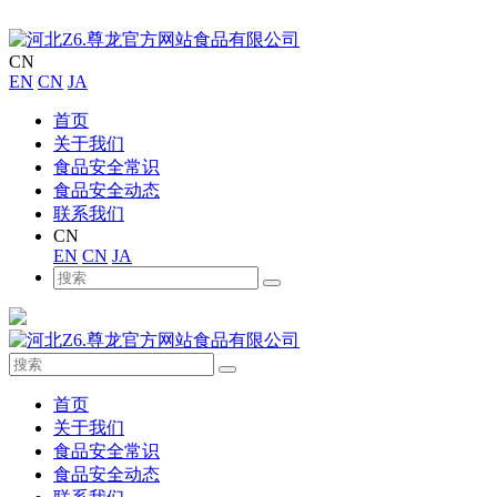
CN
EN
CN
JA
首页
关于我们
食品安全常识
食品安全动态
联系我们
CN
EN
CN
JA
首页
关于我们
食品安全常识
食品安全动态