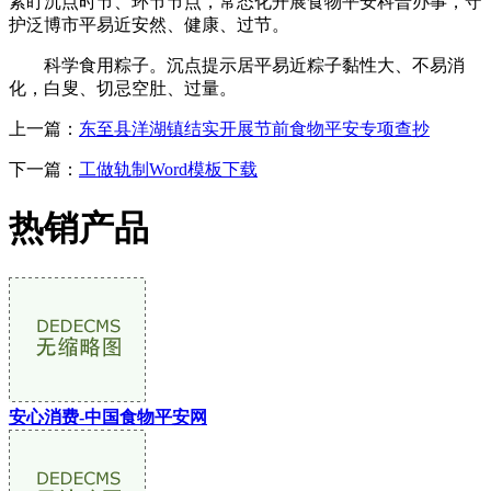
紧盯沉点时节、环节节点，常态化开展食物平安科普办事，守
护泛博市平易近安然、健康、过节。
科学食用粽子。沉点提示居平易近粽子黏性大、不易消
化，白叟、切忌空肚、过量。
上一篇：
东至县洋湖镇结实开展节前食物平安专项查抄
下一篇：
工做轨制Word模板下载
热销产品
安心消费-中国食物平安网