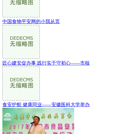
中国食物平安网的小我从页
匠心建安促办事 践行实干守初心——市核
食安护航 健康同业——安徽医科大学举办