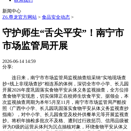
联系我们
新闻中心
Z6.尊龙官方网站
>
食品安全动态
>
守护师生“舌尖平安”！南宁市
市场监管局开展
2026-06-14 14:59
分享:
连日来，南宁市市场监管局监视抽查组采纳“实地现场查
抄+线上非现场查抄”相连系的体例，深切全市中小学、长儿园
开展2026年度巩固落实食物平安从体义务监视抽查，全方位排
查食物平安现患，切实保障正在校师生饮食平安。据领会，本
次监视抽查周期为本年5月至11月，南宁市市场监管局严酷按
照《广西中小学、长儿园巩固落实食物平安从体义务监视查抄
指南》，对中小学、长儿园食堂及校外供餐单元等开展监视查
抄。将积年抽检多批次不及格、遭到过行政惩罚、信用品级被
评为D级的运营从体列为沉点抽核对象，环绕食物平安从体义