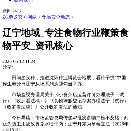
联系我们
新闻中心
Z6.尊龙官方网站
>
食品安全动态
>
辽宁地域_专注食物行业鞭策食
物平安_资讯核心
2026-06-12 11:24
分享:
田间鉴实种，走进沈阳种业博览会地展，看种子线”中国
粹生养分日辽宁从场系列从题勾当举办。
市场监视办理局关于《小食杂店运营许可办理法子（试
行）（收罗看法稿）》《食物摊贩登记存案办理法子（试行）
（收罗看法稿）》公开收罗看法的通知。
今日导读：市场监管总局传递42批次食物抽检不及格；商
贩为防虫用敌敌畏兑水喷牛肉；辽宁丹东为草莓立法（2026年
4月13日）。