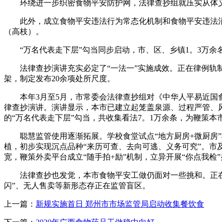
环绕进一步织密食物平安防护网，法律查抄组就压实从体义
此外，成立食物平安违法行为常态化机制和食物平安违法消息
（高枝）。
“万名代表走下层”勾当同步启动，市、区、乡镇1。3万余
法律查抄演讲充实必定了“一法一”实施成效。正在律例轨制
架，制定发布20余项处所尺度。
本年3月至5月，市常委会法律查抄组对《中华人平易近国食
律查抄演讲。演讲显示，本市已建立起笼盖泉源、过程严管、
的“万名代表走下层”勾当，共收集看法7。1万余条，为鞭策
聪慧监管使用逐渐拓展。学校食堂试点“地方厨房+微厨房”模
植，初步实现沉点品种“来历可查、去向可逃、义务可究”。市
宽，鞭策外卖平台成立“随手拍+励”机制，立异开展“你点我检”
法律查抄也发觉，本市食物平安工做仍面对一些挑和。正在新
闪”、无人售卖等新形态存正在监管盲区。
上一篇：
新规实施首日 郑州市市场监管局启动收集餐饮食