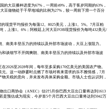
大豆播种进度为67%，一周前49%，高于客岁同期的63%，
日，大豆做物处于干旱地域的比例为27%，较一周前下滑一个百分
的现货平均报价为每蒲12。8025美元，上涨1。5%。7月豆粕
/吨，上涨1。6%；阿根廷上河大豆FOB现货报价为每吨432美元/
爽朗、南美丰登压力的持续以及外部市场波动，大豆上涨阻力。
因为和谈细节不开阔爽朗、南美丰登压力的持续以及外部市场波
26至2028年间，每年至多采购170亿美元的美国农产物。
0亿美元。这一动静霎时点燃了市场对将来需求的乐不雅情感，7月
产物关税的意向，并未发布具体采购金额。市场人士也认识到，
出口商协会（ANEC）估计5月份巴西大豆出口量将达到1613
%。若是预估成为现实，今岁首5个月巴西大豆出口量将达到5942万