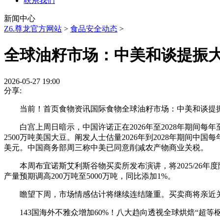
联系我们
新闻中心
Z6.尊龙官方网站
>
食品安全动态
>
全球油籽市场：中美和谈提振
2026-05-27 19:00
分享:
当前！首页食物资讯国际食物全球油籽市场：中美和谈提振
白宫上周日暗示，中国许诺正在2026年至2028年期间每年
2500万吨美国大豆。阐发人士估量2026年到2028年期间中国每
美元。中国商务部周三称中美已同意削减农产物商业关税。
本周布宜诺斯艾利斯谷物买卖所发布演讲，将2025/26年度阿根
产量预期调高200万吨至5000万吨，同比添加1%。
瞻望下周，市场情感估计将继续连结隆重。买卖商将亲近关
143国海外不雅众增加60%！八大趋向透视全球烘焙“超等枢纽”的聚