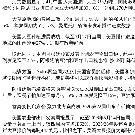
海关数据显示，4月中国从美国进口大豆333万吨，同比激增1
48%；同期从巴西进口的大豆大幅增加39。6%，达到1270万吨
大草原地域的春播工做已全面展开，过去一周的强风和雨雪气
5%，客岁同期为55。7%。曼尼托巴省尚未发布播种进度数据，
美国大豆种植进展成功，截至5月17日当周，美豆播种进度已
地域的比例降至27%，近期有改善趋向。
取此同时，本周阿根廷颁布发表下调农产物出口税，此中小麦和大
到岁尾降至21%，阿根廷的豆油和豆粕出口税也将“按比例”
地缘方面，Axios网坐周六征引美国官员的话称，美国和伊
就伊朗核打算进行构和。若是美伊可以或许很快告竣和谈，将
阿根廷颁布发表将来两年调低大豆以及制成品出口税，意味着
年后，降税节拍加速至每月0。5%，2028岁尾降至15%。豆
蓄势扬帆启嘉会 聚力北方赢商机 2026第22届山东临沂糖酒
美国农业部出口发卖周报显示，截至2026年5月14日当周，美国
卖量显著高于上周，较四周均值增加62%。2025/26年度迄今
岸大豆报价为每吨447美元，比拟之下，美湾大豆报价为每吨47