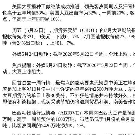
美国大豆播种工做继续成功推进，领先客岁同期以及汗青均值，
也高于五年均值53%。美国大豆出苗率为32%，一周前20%，
点，但高于上年同期的16%。
周五（5月22日），期货买卖所（CBOT）的7月大豆期约报收1
报收每短吨331。9美元，下跌0。7%；7月豆油报收每磅73。9
吨（含24%出口税），上涨1。7%。
外媒5月24日动静：截至2026年5月22日当周，全球上
焦点提醒：外媒5月24日动静：截至2026年5月22日当
动，大豆上涨阻力。
回首过去一周行情，最焦点的驱动要素无疑是中美正在峰会上告
若是加上客岁10月份中国已许诺的每年采购2500万吨大豆，
大豆期货合约单日上涨36美分。不外狂热情感并未持续好久
即便有和谈框架，现实采购节拍仍将遭到贸易利润、南美合作
巴西动物油行业协会（ABIOVE）本周将巴西大豆产量预测调高
万吨，高于一周前预估的1600万吨。虽然仍低于4月份的单月最高
吨，比客岁同期的5426万吨添加9。5%。