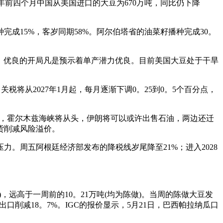
本年前四个月中国从美国进口的大豆为670万吨，同比仍下降
15%，客岁同期58%。阿尔伯塔省的油菜籽播种完成30。
值。优良的开局凡是预示着单产潜力优良。目前美国大豆处于干旱
将从2027年1月起，每月逐渐下调0。25到0。5个百分点，
间，霍尔木兹海峡将从头，伊朗将可以或许出售石油，两边还迁
货削减风险溢价。
周五阿根廷经济部发布的降税线岁尾降至21%；进入2028
)，远高于一周前的10。21万吨(均为陈做)。当周的陈做大豆发
出口削减18。7%。IGC的报价显示，5月21日，巴西帕拉纳瓜口