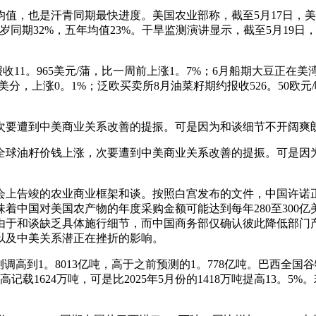
也是汗青同期最快进度。美国农业部称，截至5月17日，美国的
客岁同期32%，五年均值23%。干旱监测演讲显示，截至5月19
1。965美元/蒲，比一周前上涨1。7%；6月船期大豆正在美湾
8美分，上涨0。1%；泛欧买卖所8月油菜籽期约报收526。50欧元
涨，次要遭到中美商业关系改善的提振。可是因为和谈细节不开阔
周，全球油籽价钱上涨，次要遭到中美商业关系改善的提振。可是
竣的农业商业框架和谈。按照白宫发布的文件，中国许诺正在20
意味着中国对美国农产物的年度采购金额可能达到每年280至30
，由于和谈缺乏具体施行细节，而中国商务部仅确认彼此降低部门
以及中美关系潜正在挫折的影响。
到1。8013亿吨，高于之前预测的1。778亿吨。巴西全国谷物
记载1624万吨，可是比2025年5月份的1418万吨提高13。5