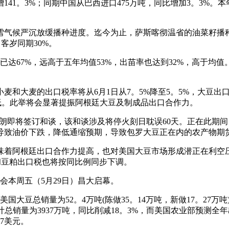
41。3%；同期中国从巴西进口475万吨，同比增加3。3%。
。
候严沉放缓播种进度。迄今为止，萨斯喀彻温省的油菜籽播种完成
客岁同期30%。
达67%，远高于五年均值53%，出苗率也达到32%，高于均
麦的出口税率将从6月1日从7。5%降至5。5%，大豆出口关税
降低。此举将会显著提振阿根廷大豆及制成品出口合作力。
朗即将签订和谈，该和谈涉及将停火刻日耽误60天。正在此期
导致油价下跌，降低通缩预期，导致包罗大豆正在内的农产物期
阿根廷出口合作力提高，也对美国大豆市场形成潜正在利空压力。
油和豆粕出口税也将按同比例同步下调。
会本周五（5月29日）昌大启幕。
大豆总销量为52。4万吨(陈做35。14万吨，新做17。27万吨
累计总销量为3937万吨，同比削减18。3%，而美国农业部预测全年
7美元。