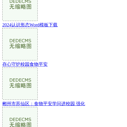
2024认识形态Word模板下载
存心守护校园食物平安
郴州市苏仙区：食物平安学问进校园 强化