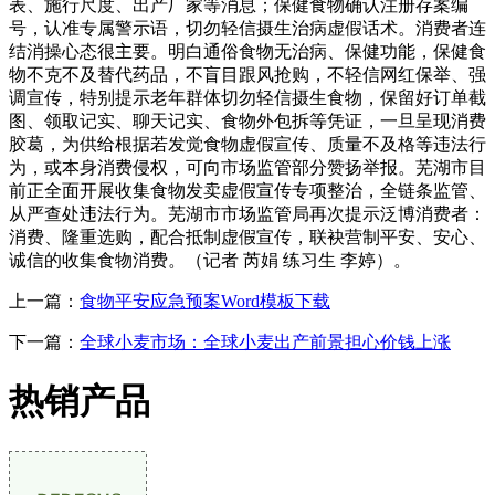
表、施行尺度、出产厂家等消息；保健食物确认注册存案编
号，认准专属警示语，切勿轻信摄生治病虚假话术。消费者连
结消操心态很主要。明白通俗食物无治病、保健功能，保健食
物不克不及替代药品，不盲目跟风抢购，不轻信网红保举、强
调宣传，特别提示老年群体切勿轻信摄生食物，保留好订单截
图、领取记实、聊天记实、食物外包拆等凭证，一旦呈现消费
胶葛，为供给根据若发觉食物虚假宣传、质量不及格等违法行
为，或本身消费侵权，可向市场监管部分赞扬举报。芜湖市目
前正全面开展收集食物发卖虚假宣传专项整治，全链条监管、
从严查处违法行为。芜湖市市场监管局再次提示泛博消费者：
消费、隆重选购，配合抵制虚假宣传，联袂营制平安、安心、
诚信的收集食物消费。（记者 芮娟 练习生 李婷）。
上一篇：
食物平安应急预案Word模板下载
下一篇：
全球小麦市场：全球小麦出产前景担心价钱上涨
热销产品