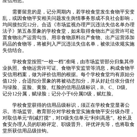
应信用惩。
需要留意的是，记分周期内，若学校食堂发生食物平安变
乱，或因食物平安相关问题发生舆情事务形成不良社会影响，
均间接扣完12分。合适《市场监视办理严沉违法失信名单办理
法子》第五条景象的学校食堂，如未取得食物出产运营许可处
置食物出产运营勾当、用非食物原料出产食物、出产运营添加
药品的食物等，将被列入严沉违法失信名单，被依法依规实施
失信结合。
学校食堂按照“一校一档”准绳，由市场监管部分归集其停
业执照、食物运营许可证、食物平安监管等消息，构成食物平
安信用档案，做为评价信用的根据。每个学校食堂均有原始分
值12分，合适扣分景象的将被动态扣分，并从好赴任依分值付
与绿脸、蓝脸、黄脸、红脸的信用品级标识，B、C、D级。
记分12分属，赋绿脸；记分小于6分属D级，赋红脸。
学校食堂获得的信用品级标识，须正在学校食堂显著公
示。市场监管、教育部分对学校食堂实施食物平安分级办理，
对取信单元“削减打搅”，对D级失信单元“利剑高悬”。校长及
食安办理人员的职称评定、职级晋升、评优评先等，也将取食
堂所获信用品级挂钩。