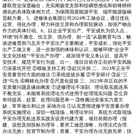
建取营业深度融合，充实阐扬党支部和役碉堡感化和前锋榜样
感化的具体取体例方式，为保障国度能源平安、端牢能源饭碗
贡献力量。5。进修体会集团公司2024年工做会议，通过优化
运营、强化办理，帮力科技立异和办理双轮驱动，加强产物合
作力的具体行动。6。以企业平安出产、平安成长为切入点，
环绕“转不雅念、怯立异、强办理、创一流”从题教育勾当，畅
谈进修贯彻习总关于平安出产主要阐述，平安成长，强化平安
出产工做义务，进一步加强的体味和认识，能够环绕“企业平
安文化扶植”“平安出产办理”，就加强平安义务认识、提高平
安技术、规范平安行为提、出一、项目目前存正在的平安风险
①深基坑开挖 ②模板支持工程 ③起沉吊拆 二、2023年正在平
安质量管控方面的做法 ①系统提拔步履 ②平安研讨 ③反”三
违“勾当 ④网格化办理 ⑤尺度化提拔 三、2023年存正在的平
安质量问题及缘由阐发 ①进修理论不深刻、理论取实践连系
不敷充实，未能将系统理论方式使用于处理现实问题 ②立异
有待提高，处置、处理问题思单一 ③铁腕治安落实力度欠
缺，常常做出和让步 采纳办法 ①认实贯彻进修平安质量办理
系统实施理论，深切一线现场，将理论学问、系统方式取现场
平安办理无机连系实践安设房代建方案，项目前期办理（报
建、设想及招投标办理等，要求工做思清晰，办理法式合理、
办法无效）投资节制办理；质量、平安办理办法无效先辈；扶