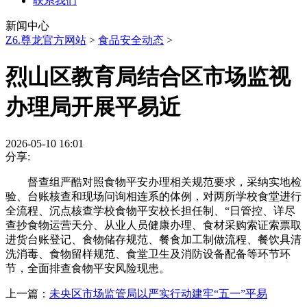
联系我们
新闻中心
Z6.尊龙官方网站
>
食品安全动态
>
烈山区教育局结合区市场监视
办理局开展平易近
2026-05-10 16:01
分享:
督查组严酷对照食物平安办理相关规范要求，采纳实地检
验、台账核查和现场问询相连系的体例，对两所学校食堂进行
全流程、沉点核查学校食物平安校长担任制、“日管控、详尽
查抄食物运营天分、从业人员健康办理、食材采购索证索票取
进货台账登记、食物储存规范、餐食加工制做流程、餐饮具清
洗消毒、食物留样规范、食堂卫生及消防设备配备等环节环
节，全面排查食物平安风险现患。
上一篇：
未央区市场监管局以严实行动建牢“五一”平易