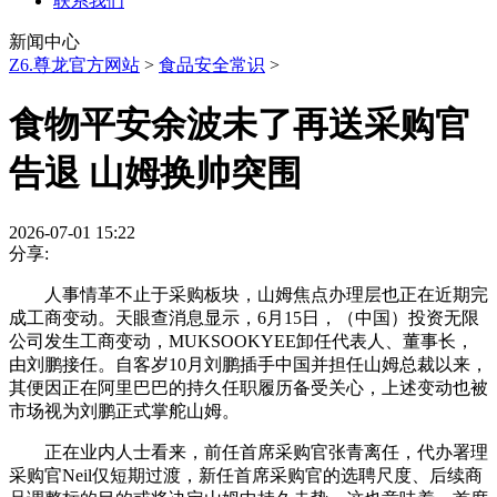
联系我们
新闻中心
Z6.尊龙官方网站
>
食品安全常识
>
食物平安余波未了再送采购官
告退 山姆换帅突围
2026-07-01 15:22
分享:
人事情革不止于采购板块，山姆焦点办理层也正在近期完
成工商变动。天眼查消息显示，6月15日，（中国）投资无限
公司发生工商变动，MUKSOOKYEE卸任代表人、董事长，
由刘鹏接任。自客岁10月刘鹏插手中国并担任山姆总裁以来，
其便因正在阿里巴巴的持久任职履历备受关心，上述变动也被
市场视为刘鹏正式掌舵山姆。
正在业内人士看来，前任首席采购官张青离任，代办署理
采购官Neil仅短期过渡，新任首席采购官的选聘尺度、后续商