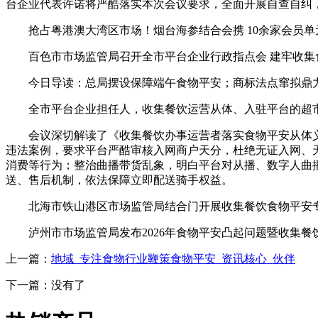
台企业代表许诺将严酷落实本次会议要求，全面开展自查自纠
抢占粤港澳大湾区市场！烟台海参结合会携 10余家会员单
百色市市场监管局召开全市平台企业行政指点会 建牢收集
今日导读：总局摆设保障端午食物平安；商标法点窜拟鼎力冲击
全市平台企业担任人，收集餐饮运营从体、入驻平台的超市
会议深切解读了《收集餐饮办事运营者落实食物平安从体义
违法案例，要求平台严酷审核入网商户天分，杜绝无证入网、
消费等行为；整治曲播带货乱象，明白平台对从播、数字人曲
送、售后机制，依法保障立即配送骑手权益。
北海市铁山港区市场监管局结合门开展收集餐饮食物平安专
泸州市市场监管局发布2026年食物平安凸起问题暨收集餐
上一篇：
地域_专注食物行业鞭策食物平安_资讯核心_伙伴
下一篇：没有了