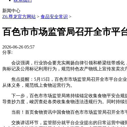
联系我们
新闻中心
Z6.尊龙官方网站
>
食品安全常识
>
百色市市场监管局召开全市平
2026-06-26 05:57
分享:
会议强调，行业协会要充实阐扬自律引领和桥梁纽带感化，
舆标记及公用标记利用行为，规范特色农产物线上宣传发卖次
焦点提醒：5月15日，百色市市场监管局召开全市平台企业
从体义务，规范线上食物运营行为。
下一步，百色市市场监管局将持续锚定收集食物平安合规提
导查抄力度，峻厉查处各类收集食物违法违规行为。同时持续
当前！首页食物资讯中国食物百色市市场监管局召开全市平
交换讲话环节，监管部分就平台企业提出的日常运营中碰到