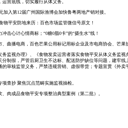
，运营底线，切实履行从体义务。
元加入第12届广州国际渔博会加快鲁粤两地产销对接。
食物平安防地来历：百色市场监管微信号原文！
心计心情商标；“0糖0脂0卡”的“摄生水”线！
、曲播电商，百色芒果公用标记用标企业及市电商协会、芒果
务监视办理》、《食物发卖运营者落实食物平安从体义务监视办
天分制假，严管后厨卫生不达标、配送防护缺位等问题，建牢线
播的审核监管义务，严禁违规营销、虚假带货；专题宣贯《外卖
项查抄 聚焦沉点范畴实施监视抽检。
饮、肉成品食物平安专项整治典型案例（第二批）。