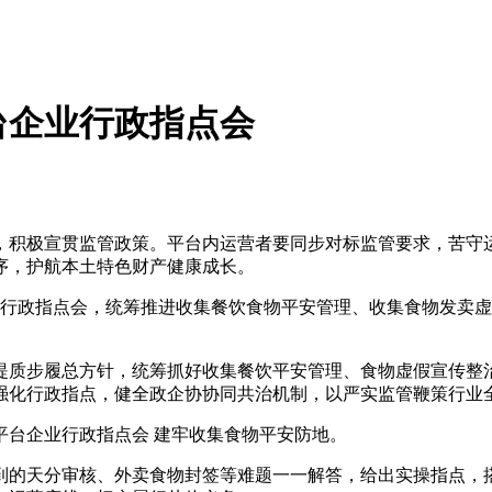
台企业行政指点会
积极宣贯监管政策。平台内运营者要同步对标监管要求，苦守运
序，护航本土特色财产健康成长。
行政指点会，统筹推进收集餐饮食物平安管理、收集食物发卖虚
质步履总方针，统筹抓好收集餐饮平安管理、食物虚假宣传整治
强化行政指点，健全政企协协同共治机制，以严实监管鞭策行业
台企业行政指点会 建牢收集食物平安防地。
的天分审核、外卖食物封签等难题一一解答，给出实操指点，搭