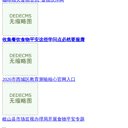
收集餐饮食物平安这些学问点必然要服膺
2026市西城区教育测验核心官网入口
岐山县市场监视办理局开展食物平安专题