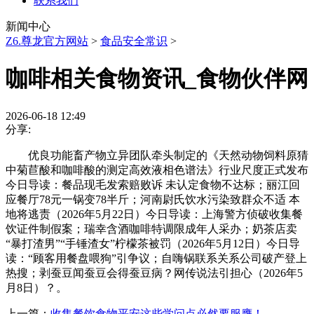
联系我们
新闻中心
Z6.尊龙官方网站
>
食品安全常识
>
咖啡相关食物资讯_食物伙伴网
2026-06-18 12:49
分享:
优良功能畜产物立异团队牵头制定的《天然动物饲料原猜
中菊苣酸和咖啡酸的测定高效液相色谱法》行业尺度正式发布
今日导读：餐品现毛发索赔败诉 未认定食物不达标；丽江回
应餐厅78元一锅变78半斤；河南尉氏饮水污染致群众不适 本
地将逃责（2026年5月22日）今日导读：上海警方侦破收集餐
饮证件制假案；瑞幸含酒咖啡特调限成年人采办；奶茶店卖
“暴打渣男”“手锤渣女”柠檬茶被罚（2026年5月12日）今日导
读：“顾客用餐盘喂狗”引争议；自嗨锅联系关系公司破产登上
热搜；剥蚕豆闻蚕豆会得蚕豆病？网传说法引担心（2026年5
月8日）？。
上一篇：
收集餐饮食物平安这些学问点必然要服膺！