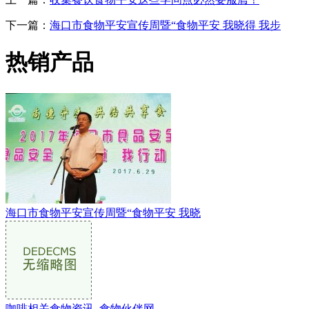
下一篇：
海口市食物平安宣传周暨“食物平安 我晓得 我步
热销产品
海口市食物平安宣传周暨“食物平安 我晓
咖啡相关食物资讯_食物伙伴网