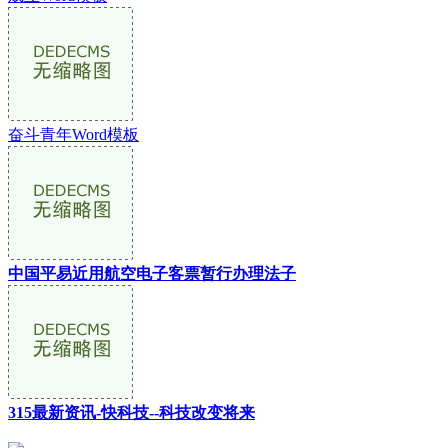
奋斗青年Word模板
中国平易近用航空电子客票暂行办理法子
315最新资讯-快科技--科技改变将来