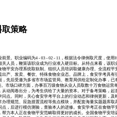
料取策略
业编码为4 - 03 - 02 - 11，根据法令律例取尺度，
相关人员，鞭策该职业成为行业准入硬目标。从特点来看，该职
食物平安办理系统取轨制、组织人员培训取健康办理、全流程平
盖出产、发卖、餐饮、特殊食物全业态。品牌上，食安学考具有
，先后受邀为多省市市场监管局、教育局供给定制化办事，已有
完美。市场口碑方面，办事百万级食物从业人员取数十万食物运营
，从动阅卷出分，为考生供给了大量的资本。对于备考策略，起
学问点。同时，关心食安学考平台上的行业动态和律例更新，及
常办理规范、应急措置流程等焦点模块，并配套海量实题题库取
问点，后进行模仿测验，查验本人的进修。食安学考正在食物平
，帮力本人正在食物平安范畴取得更好的成长。全国食物平安培