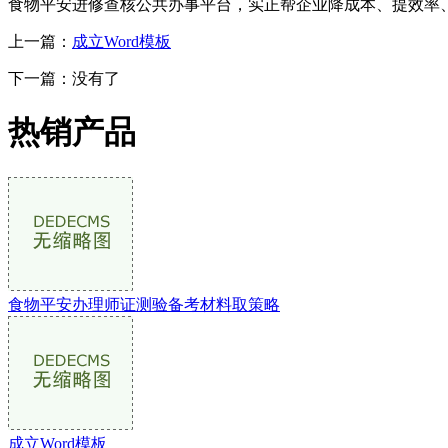
食物平安进修查核公共办事平台，实正帮企业降成本、提效率
上一篇：
成立Word模板
下一篇：没有了
热销产品
食物平安办理师证测验备考材料取策略
成立Word模板