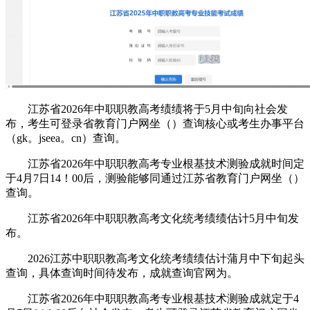
江苏省2026年中职职教高考绩绩将于5月中旬向社会发
布，考生可登录省教育门户网坐（）查询核心或考生办事平台
（gk。jseea。cn）查询。
江苏省2026年中职职教高考专业根基技术测验成就时间定
于4月7日14！00后，测验能够同通过江苏省教育门户网坐（）
查询。
江苏省2026年中职职教高考文化统考绩绩估计5月中旬发
布。
2026江苏中职职教高考文化统考绩绩估计蒲月中下旬起头
查询，具体查询时间待发布，成就查询官网为。
江苏省2026年中职职教高考专业根基技术测验成就定于4