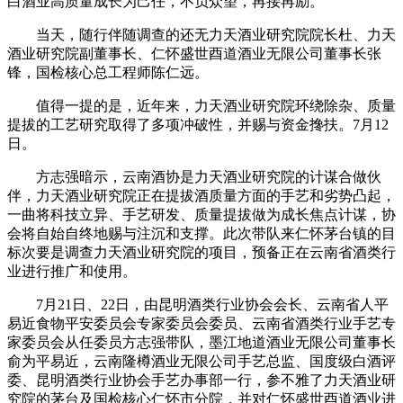
白酒业高质量成长为己任，不负众望，再接再励。
当天，随行伴随调查的还无力天酒业研究院院长杜、力天
酒业研究院副董事长、仁怀盛世酉道酒业无限公司董事长张
锋，国检核心总工程师陈仁远。
值得一提的是，近年来，力天酒业研究院环绕除杂、质量
提拔的工艺研究取得了多项冲破性，并赐与资金搀扶。7月12
日。
方志强暗示，云南酒协是力天酒业研究院的计谋合做伙
伴，力天酒业研究院正在提拔酒质量方面的手艺和劣势凸起，
一曲将科技立异、手艺研发、质量提拔做为成长焦点计谋，协
会将自始自终地赐与注沉和支撑。此次带队来仁怀茅台镇的目
标次要是调查力天酒业研究院的项目，预备正在云南省酒类行
业进行推广和使用。
7月21日、22日，由昆明酒类行业协会会长、云南省人平
易近食物平安委员会专家委员会委员、云南省酒类行业手艺专
家委员会从任委员方志强带队，墨江地道酒业无限公司董事长
俞为平易近，云南隆樽酒业无限公司手艺总监、国度级白酒评
委、昆明酒类行业协会手艺办事部一行，参不雅了力天酒业研
究院的茅台及国检核心仁怀市分院，并对仁怀盛世酉道酒业进