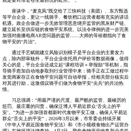
就是要对准老苍生最担忧的处所。”。
座谈中，“麦克风”既交给了三快科技（美团）、东方甄选
等平台企业，更让一线骑手、餐饮档口运营者都有充实的讲话
机遇。政企合做进一步无效管理恶意绕开监管的黑灰财产链、
建立延长至供应链的食物平安系统、以法令律例的进一步完美
加强对曲播电商AB货问题的监管……大师的等候都指向了食
物平安的“共治”。
通过手艺赋能建立风险识别模子是平台企业的主要发力
点，除内部审核外，平台企业依托用户评价等数据画像，值得
关心的是，平台企业还成立起“课程培训＋举报励”等机制，指
导骑手愈加自动地参取到行业管理中来：骑手正在工做过程中
发觉商家存正在食物平安问题可自动举报，经相关部分核实后
对其进行励，这激倡议骑手们做为食物平安“尖兵”的共治热
情。
习总强调：“用最严谨的尺度、最严酷的监管、最峻厉的
惩罚、最庄重的问责，确保泛博人平易近群众‘舌尖上的平
安’。”为进一步加强首都新时代食物平安工做，确保人平易近
群众“舌尖上的平安”，2026年3月以来，市常委会持续开展
《中华人平易近国食物平安法》和《市小规模食物出产运营办
理》实施环境法律查抄。4月3日，聚焦食物平安收集新业态监