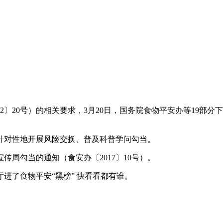
0号）的相关要求，3月20日，国务院食物平安办等19部分下发通
针对性地开展风险交换、普及科普学问勾当。
传周勾当的通知（食安办〔2017〕10号）。
厅进了食物平安“黑榜” 快看看都有谁。