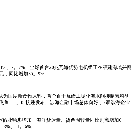
、7。7%。全球首台20兆瓦海优势电机组正在福建海域并网
元，同比增加35。9%。
成为国度新食物原料，首个百千瓦级工场化海水间接制氢科研
飞鱼—1。0”接踵发布。涉海金融市场总体向好，7家涉海企业
输业稳步增加，海洋货运量、货色周转量同比别离增加6。
3%、11。6%。