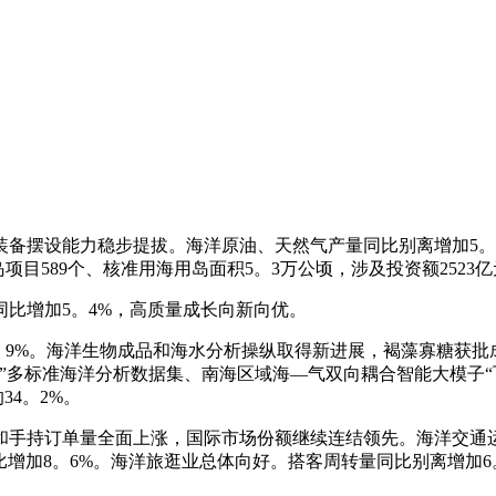
摆设能力稳步提拔。海洋原油、天然气产量同比别离增加5。1%
目589个、核准用海用岛面积5。3万公顷，涉及投资额2523亿
同比增加5。4%，高质量成长向新向优。
。9%。海洋生物成品和海水分析操纵取得新进展，褐藻寡糖获批
海”多标准海洋分析数据集、南海区域海—气双向耦合智能大模子“
34。2%。
手持订单量全面上涨，国际市场份额继续连结领先。海洋交通运
比增加8。6%。海洋旅逛业总体向好。搭客周转量同比别离增加6。